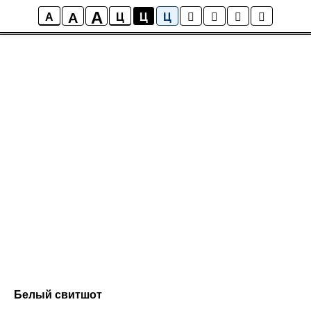
A
A
A
Ц
Ц
Ц
Белый свитшот